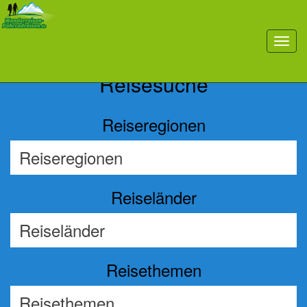
Previous
Nex
toggl
navig
Reisesuche
Reiseregionen
Reiseländer
Reisethemen