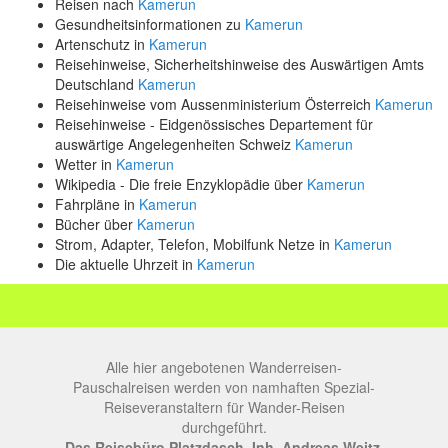
Reisen nach
Kamerun
Gesundheitsinformationen zu
Kamerun
Artenschutz in
Kamerun
Reisehinweise, Sicherheitshinweise des Auswärtigen Amts
Deutschland
Kamerun
Reisehinweise vom Aussenministerium Österreich
Kamerun
Reisehinweise - Eidgenössisches Departement für
auswärtige Angelegenheiten Schweiz
Kamerun
Wetter in
Kamerun
Wikipedia - Die freie Enzyklopädie über
Kamerun
Fahrpläne in
Kamerun
Bücher über
Kamerun
Strom, Adapter, Telefon, Mobilfunk Netze in
Kamerun
Die aktuelle Uhrzeit in
Kamerun
Alle hier angebotenen Wanderreisen-
Pauschalreisen werden von namhaften Spezial-
Reiseveranstaltern für Wander-Reisen
durchgeführt.
Das Reisebüro Platzdasch, Inh. Andreas Weitz,