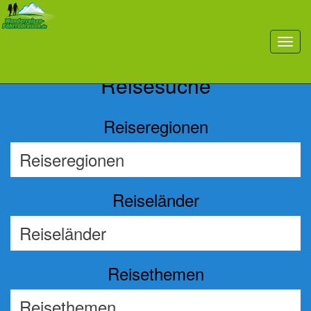
Previous
Nex
toggl
navig
Reisesuche
Reiseregionen
Reiseländer
Reisethemen