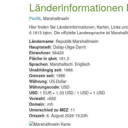
Länderinformationen 
Pazifik
, Marshallinseln
Hier finden Sie Länderinformationen, Karten, Links un
0.1813 tqkm. Die offizielle Landessprache ist Marshallis
Ländername
: Republik Marshallinseln
Hauptstadt
: Dalap-Uliga-Darrit
Einwohner
: 56420
Fläche in qkm
: 181.3
Sprachen
: Marshallisch, Englisch
Unabhängig seit
: 1986
Grenzen seit
: 1986
Währung
: US-Dollar
Währungscode
: USD
USD
: 1 EUR = 1.33 USD / 1 USD = 1 USD
Vorwahl
: +692
Domain
: .mh
Unterschied zu MEZ
: 11
Ortszeit
: 6. August 2026 15:23h