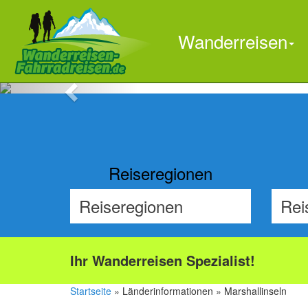
Wanderreisen
Previous
Reiseregionen
Ihr Wanderreisen Spezialist!
Startseite
» Länderinformationen » Marshallinseln