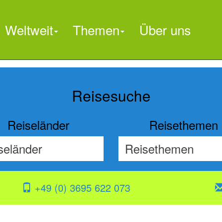
Weltweit
Themen
Über uns

Reisesuche
Reiseländer
Reisethemen
+49 (0) 3695 622 073