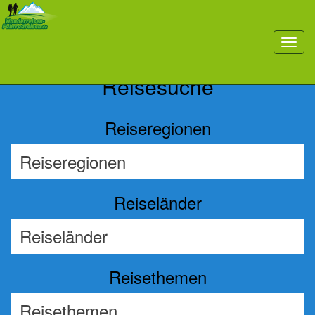
Previous
Nex
toggl
navig
Reisesuche
Reiseregionen
Reiseländer
Reisethemen