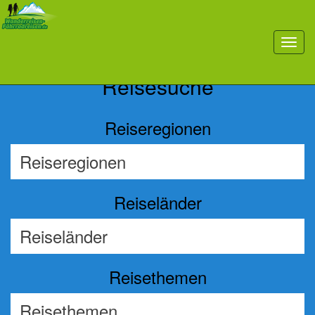
Previous
Nex
toggl
navig
Reisesuche
Reiseregionen
Reiseländer
Reisethemen