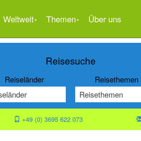
Weltweit
Themen
Über uns

Reisesuche
Reiseländer
Reisethemen
+49 (0) 3695 622 073