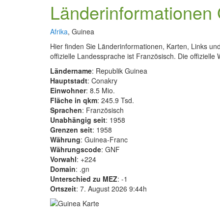
Länderinformationen
Afrika
, Guinea
Hier finden Sie Länderinformationen, Karten, Links u
offizielle Landessprache ist Französisch. Die offiziell
Ländername
: Republik Guinea
Hauptstadt
: Conakry
Einwohner
: 8.5 Mio.
Fläche in qkm
: 245.9 Tsd.
Sprachen
: Französisch
Unabhängig seit
: 1958
Grenzen seit
: 1958
Währung
: Guinea-Franc
Währungscode
: GNF
Vorwahl
: +224
Domain
: .gn
Unterschied zu MEZ
: -1
Ortszeit
: 7. August 2026 9:44h