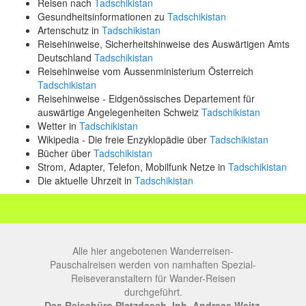
Reisen nach
Tadschikistan
Gesundheitsinformationen zu
Tadschikistan
Artenschutz in
Tadschikistan
Reisehinweise, Sicherheitshinweise des Auswärtigen Amts
Deutschland
Tadschikistan
Reisehinweise vom Aussenministerium Österreich
Tadschikistan
Reisehinweise - Eidgenössisches Departement für
auswärtige Angelegenheiten Schweiz
Tadschikistan
Wetter in
Tadschikistan
Wikipedia - Die freie Enzyklopädie über
Tadschikistan
Bücher über
Tadschikistan
Strom, Adapter, Telefon, Mobilfunk Netze in
Tadschikistan
Die aktuelle Uhrzeit in
Tadschikistan
Alle hier angebotenen Wanderreisen-
Pauschalreisen werden von namhaften Spezial-
Reiseveranstaltern für Wander-Reisen
durchgeführt.
Das Reisebüro Platzdasch, Inh. Andreas Weitz,