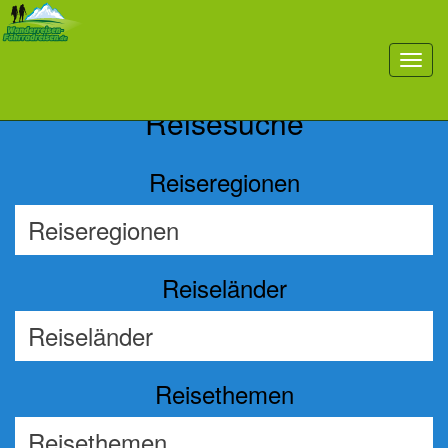
Previous
Nex
toggl
navig
Reisesuche
Reiseregionen
Reiseländer
Reisethemen