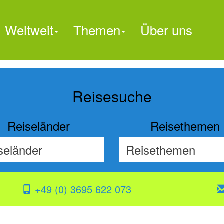
Weltweit
Themen
Über uns

Reisesuche
Reiseländer
Reisethemen
+49 (0) 3695 622 073