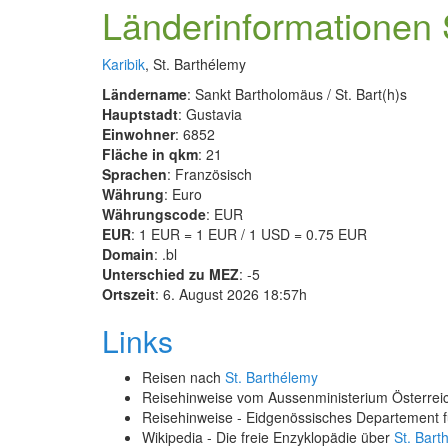
Länderinformationen 
Karibik
, St. Barthélemy
Ländername
: Sankt Bartholomäus / St. Bart(h)s
Hauptstadt
: Gustavia
Einwohner
: 6852
Fläche in qkm
: 21
Sprachen
: Französisch
Währung
: Euro
Währungscode
: EUR
EUR
: 1 EUR = 1 EUR / 1 USD = 0.75 EUR
Domain
: .bl
Unterschied zu MEZ
: -5
Ortszeit
: 6. August 2026 18:57h
Links
Reisen nach
St. Barthélemy
Reisehinweise vom Aussenministerium Österre
Reisehinweise - Eidgenössisches Departement 
Wikipedia - Die freie Enzyklopädie über
St. Bart