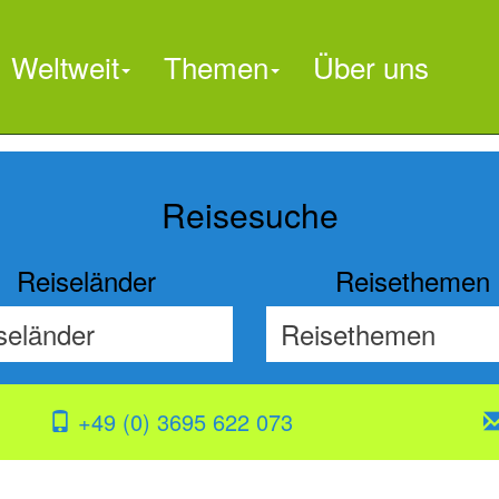
Weltweit
Themen
Über uns

Reisesuche
Reiseländer
Reisethemen
+49 (0) 3695 622 073