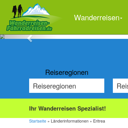
Wanderreisen
Previous
Reiseregionen
Ihr Wanderreisen Spezialist!
Startseite
» Länderinformationen » Eritrea