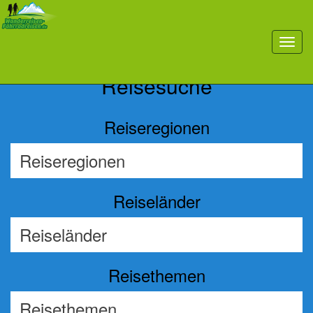
Previous
Nex
toggl
navig
Reisesuche
Reiseregionen
Reiseländer
Reisethemen