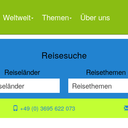
Weltweit
Themen
Über uns

Reisesuche
Reiseländer
Reisethemen
+49 (0) 3695 622 073