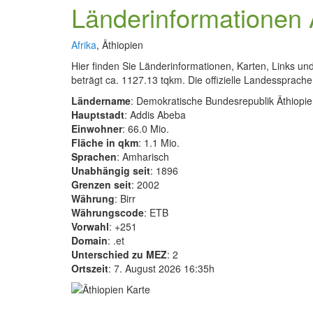
Länderinformationen 
Afrika
, Äthiopien
Hier finden Sie Länderinformationen, Karten, Links u
beträgt ca. 1127.13 tqkm. Die offizielle Landessprache i
Ländername
: Demokratische Bundesrepublik Äthiopi
Hauptstadt
: Addis Abeba
Einwohner
: 66.0 Mio.
Fläche in qkm
: 1.1 Mio.
Sprachen
: Amharisch
Unabhängig seit
: 1896
Grenzen seit
: 2002
Währung
: Birr
Währungscode
: ETB
Vorwahl
: +251
Domain
: .et
Unterschied zu MEZ
: 2
Ortszeit
: 7. August 2026 16:35h