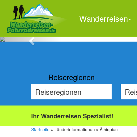
Wanderreisen
Previous
Reiseregionen
Ihr Wanderreisen Spezialist!
Startseite
» Länderinformationen » Äthiopien