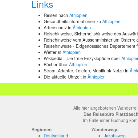
Links
Reisen nach
Äthiopien
Gesundheitsinformationen zu
Äthiopien
Artenschutz in
Äthiopien
Reisehinweise, Sicherheitshinweise des Auswä
Reisehinweise vom Aussenministerium Österre
Reisehinweise - Eidgenössisches Departement 
Wetter in
Äthiopien
Wikipedia - Die freie Enzyklopädie über
Äthiopie
Bücher über
Äthiopien
Strom, Adapter, Telefon, Mobilfunk Netze in
Äthi
Die aktuelle Uhrzeit in
Äthiopien
Alle hier angebotenen Wanderrei
Das Reisebüro Platzdasch, 
Im Falle einer Buchung komm
Regionen
Wanderwege
Deutschland
Jakobsweg