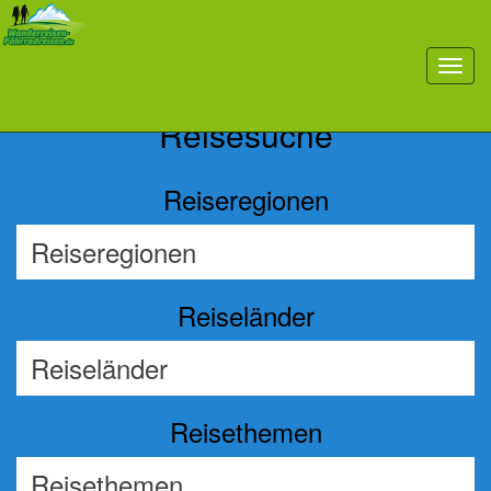
Previous
Nex
toggl
navig
Reisesuche
Reiseregionen
Reiseländer
Reisethemen