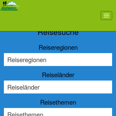
Previous
Nex
toggl
navig
Reisesuche
Reiseregionen
Reiseländer
Reisethemen