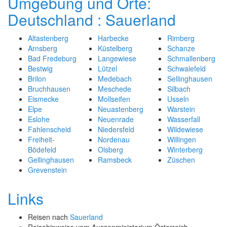
Umgebung und Orte:
Deutschland : Sauerland
Altastenberg
Harbecke
Rimberg
Arnsberg
Küstelberg
Schanze
Bad Fredeburg
Langewiese
Schmallenberg
Bestwig
Lützel
Schwalefeld
Brilon
Medebach
Sellinghausen
Bruchhausen
Meschede
Silbach
Eismecke
Mollseifen
Usseln
Elpe
Neuastenberg
Warstein
Eslohe
Neuenrade
Wasserfall
Fahlenscheid
Niedersfeld
Wildewiese
Freiheit-
Nordenau
Willingen
Bödefeld
Olsberg
Winterberg
Gellinghausen
Ramsbeck
Züschen
Grevenstein
Links
Reisen nach
Sauerland