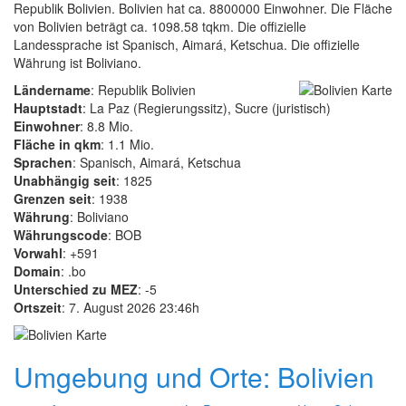
Republik Bolivien. Bolivien hat ca. 8800000 Einwohner. Die Fläche
von Bolivien beträgt ca. 1098.58 tqkm. Die offizielle
Landessprache ist Spanisch, Aimará, Ketschua. Die offizielle
Währung ist Boliviano.
Ländername
: Republik Bolivien
Hauptstadt
: La Paz (Regierungssitz), Sucre (juristisch)
Einwohner
: 8.8 Mio.
Fläche in qkm
: 1.1 Mio.
Sprachen
: Spanisch, Aimará, Ketschua
Unabhängig seit
: 1825
Grenzen seit
: 1938
Währung
: Boliviano
Währungscode
: BOB
Vorwahl
: +591
Domain
: .bo
Unterschied zu MEZ
: -5
Ortszeit
: 7. August 2026 23:46h
Umgebung und Orte: Bolivien