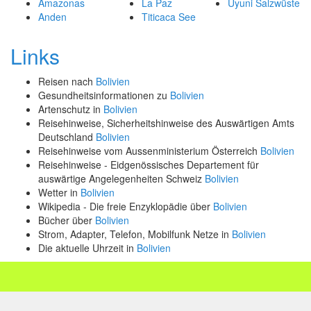
Amazonas
La Paz
Uyuni Salzwüste
Anden
Titicaca See
Links
Reisen nach
Bolivien
Gesundheitsinformationen zu
Bolivien
Artenschutz in
Bolivien
Reisehinweise, Sicherheitshinweise des Auswärtigen Amts
Deutschland
Bolivien
Reisehinweise vom Aussenministerium Österreich
Bolivien
Reisehinweise - Eidgenössisches Departement für
auswärtige Angelegenheiten Schweiz
Bolivien
Wetter in
Bolivien
Wikipedia - Die freie Enzyklopädie über
Bolivien
Bücher über
Bolivien
Strom, Adapter, Telefon, Mobilfunk Netze in
Bolivien
Die aktuelle Uhrzeit in
Bolivien