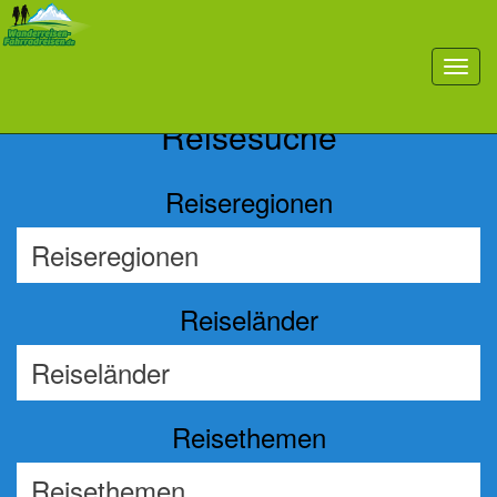
Previous
Nex
toggl
navig
Reisesuche
Reiseregionen
Reiseländer
Reisethemen