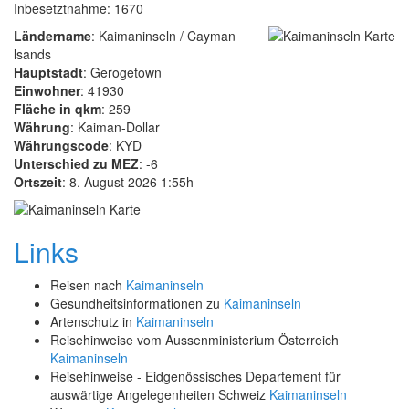
Inbesetztnahme: 1670
Ländername
: Kaimaninseln / Cayman
lsands
Hauptstadt
: Gerogetown
Einwohner
: 41930
Fläche in qkm
: 259
Währung
: Kaiman-Dollar
Währungscode
: KYD
Unterschied zu MEZ
: -6
Ortszeit
: 8. August 2026 1:55h
Links
Reisen nach
Kaimaninseln
Gesundheitsinformationen zu
Kaimaninseln
Artenschutz in
Kaimaninseln
Reisehinweise vom Aussenministerium Österreich
Kaimaninseln
Reisehinweise - Eidgenössisches Departement für
auswärtige Angelegenheiten Schweiz
Kaimaninseln