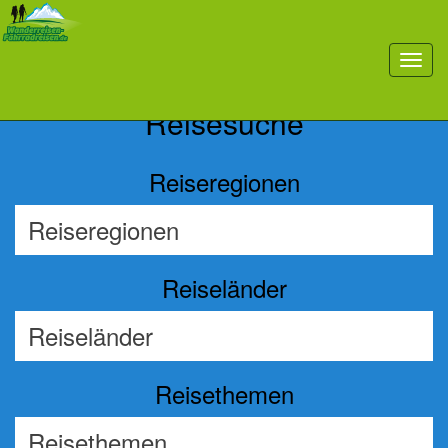
Previous
Nex
toggl
navig
Reisesuche
Reiseregionen
Reiseländer
Reisethemen