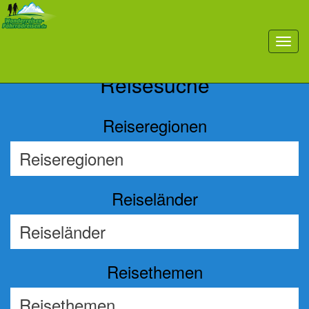
Previous
Nex
toggl
navig
Reisesuche
Reiseregionen
Reiseländer
Reisethemen