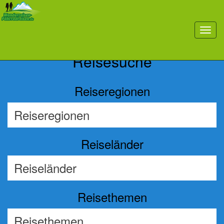
Previous
Nex
toggl
navig
Reisesuche
Reiseregionen
Reiseländer
Reisethemen