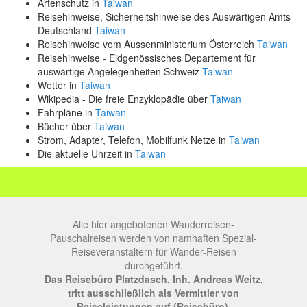
Artenschutz in
Taiwan
Reisehinweise, Sicherheitshinweise des Auswärtigen Amts
Deutschland
Taiwan
Reisehinweise vom Aussenministerium Österreich
Taiwan
Reisehinweise - Eidgenössisches Departement für
auswärtige Angelegenheiten Schweiz
Taiwan
Wetter in
Taiwan
Wikipedia - Die freie Enzyklopädie über
Taiwan
Fahrpläne in
Taiwan
Bücher über
Taiwan
Strom, Adapter, Telefon, Mobilfunk Netze in
Taiwan
Die aktuelle Uhrzeit in
Taiwan
Alle hier angebotenen Wanderreisen-
Pauschalreisen werden von namhaften Spezial-
Reiseveranstaltern für Wander-Reisen
durchgeführt.
Das Reisebüro Platzdasch, Inh. Andreas Weitz,
tritt ausschließlich als Vermittler von
Reiseleistungen auf (Reisebüro).