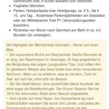
Gehminuten bzw. in kurzer Busfahrt zum Starthotel.
Flughafen München.
Parken: Hotelparkplatz bzw. Hotelgarage, ca. € 5,- bis €
15,- pro Tag. , Kostenlose Parkmöglichkeiten am Eisstadion
oder am Wittelsbacher Park P1 (Veranstaltungszeiten
beachten).
Rückreise von Meran nach Garmisch per Bahn in ca. 4,5
Stunden (2x umsteigen).
Die Highlights der Wanderreise Garmisch - Meran auf einen
Blick
• Die versunkene Kirche am Reschensee: Sechs Kilometer ist
er lang, der Reschensee im Vinschgau. Er liegt eingebettet in
die Bergkulisse des urigen Langtauferer Tals. Und mitten drin
im glasklaren Wasser des Sees findet man einen versunkenen
Kirchturm. Allein um zu erfahren, was es mit dem „Turm im
See“ auf sich hat, lohnt sich ein Besuch.
• Die Sisi-Stadt Meran: eine zauberhafte kleine Kurstadt, die
einst sogar als Nobelkurort galt. Der Grund: Kaiserin Sisi hat
1870 der schmucken Stadt einen Besuch abgestattet.
• Drei Länder auf einer Reise: Von Deutschland bis nach
Südtirol/Italien wandern Sie durch drei Länder, und jedes der
Etappenziele ist eindrucksvoller und schöner als das