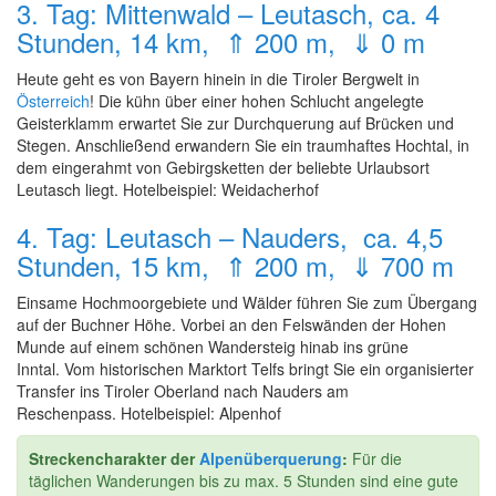
3. Tag: Mittenwald – Leutasch, ca. 4
Stunden, 14 km, ⇑ 200 m, ⇓ 0 m
Heute geht es von Bayern hinein in die Tiroler Bergwelt in
Österreich
! Die kühn über einer hohen Schlucht angelegte
Geisterklamm erwartet Sie zur Durchquerung auf Brücken und
Stegen. Anschließend erwandern Sie ein traumhaftes Hochtal, in
dem eingerahmt von Gebirgsketten der beliebte Urlaubsort
Leutasch liegt. Hotelbeispiel: Weidacherhof
4. Tag: Leutasch – Nauders, ca. 4,5
Stunden, 15 km, ⇑ 200 m, ⇓ 700 m
Einsame Hochmoorgebiete und Wälder führen Sie zum Übergang
auf der Buchner Höhe. Vorbei an den Felswänden der Hohen
Munde auf einem schönen Wandersteig hinab ins grüne
Inntal. Vom historischen Marktort Telfs bringt Sie ein organisierter
Transfer ins Tiroler Oberland nach Nauders am
Reschenpass. Hotelbeispiel: Alpenhof
Streckencharakter der
Alpenüberquerung
:
Für die
täglichen Wanderungen bis zu max. 5 Stunden sind eine gute