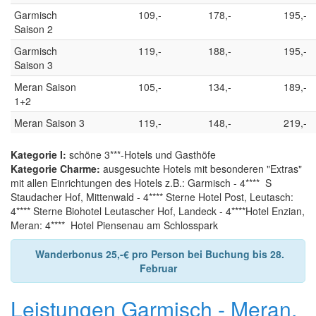
Garmisch
109,-
178,-
195,-
Saison 2
Garmisch
119,-
188,-
195,-
Saison 3
Meran Saison
105,-
134,-
189,-
1+2
Meran Saison 3
119,-
148,-
219,-
Kategorie I:
schöne 3***-Hotels und Gasthöfe
Kategorie Charme:
ausgesuchte Hotels mit besonderen "Extras"
mit allen Einrichtungen des Hotels z.B.: Garmisch - 4**** S
Staudacher Hof, Mittenwald - 4**** Sterne Hotel Post, Leutasch:
4**** Sterne Biohotel Leutascher Hof, Landeck - 4****Hotel Enzian,
Meran: 4**** Hotel Piensenau am Schlosspark
Wanderbonus 25,-€ pro Person bei Buchung bis 28.
Februar
Leistungen Garmisch - Meran,