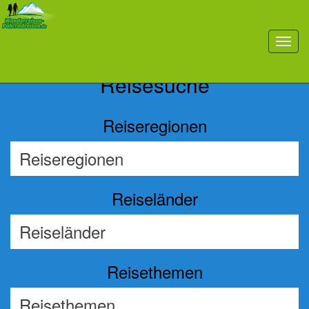
Previous
Nex
toggl
navig
Reisesuche
Reiseregionen
Reiseländer
Reisethemen