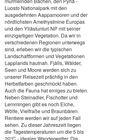
murmelnden Bächen, den Pyhä -
Luosto Nationalpark mit den
ausgedehnten Aappamooren und der
nördlichsten Amethystmine Europas
und den Yllästunturi NP mit seiner
einzigartigen Vegetation. Da wir in
verschiedenen Regionen unterwegs
sind, erleben wir die typischen
Landschaftformen und Vegetationen
Lapplands hautnah. Fjälls, Wälder,
Seen und Moore werden sich zu
unserer Reisezeit prächtig in den
Herbstfarben geschmückt haben.
Auch die Fauna hat einiges zu bieten.
Neben Steinadler, Fischotter und
Lemmingen gibt es noch Elche,
Wölfe, Vielfraße und Braunbären.
Rentiere werden wir auf jeden Fall
sehen. Zu dieser Jahreszeit liegen
die Tagestemperaturen um die 5 bis
20°C - ideales Wanderwetter. Die