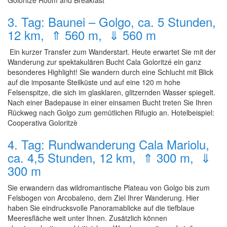
Goloritze Room and Breakfast
3. Tag: Baunei – Golgo, ca. 5 Stunden,
12 km, ⇑ 560 m, ⇓ 560 m
Ein kurzer Transfer zum Wanderstart. Heute erwartet Sie mit der
Wanderung zur spektakulären Bucht Cala Goloritzé ein ganz
besonderes Highlight! Sie wandern durch eine Schlucht mit Blick
auf die imposante Steilküste und auf eine 120 m hohe
Felsenspitze, die sich im glasklaren, glitzernden Wasser spiegelt.
Nach einer Badepause in einer einsamen Bucht treten Sie Ihren
Rückweg nach Golgo zum gemütlichen Rifugio an. Hotelbeispiel:
Cooperativa Goloritzè
4. Tag: Rundwanderung Cala Mariolu,
ca. 4,5 Stunden, 12 km, ⇑ 300 m, ⇓
300 m
Sie erwandern das wildromantische Plateau von Golgo bis zum
Felsbogen von Arcobaleno, dem Ziel Ihrer Wanderung. Hier
haben Sie eindrucksvolle Panoramablicke auf die tiefblaue
Meeresfläche weit unter Ihnen. Zusätzlich können