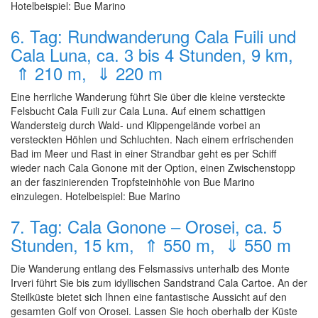
Hotelbeispiel: Bue Marino
6. Tag: Rundwanderung Cala Fuili und
Cala Luna, ca. 3 bis 4 Stunden, 9 km,
⇑ 210 m, ⇓ 220 m
Eine herrliche Wanderung führt Sie über die kleine versteckte
Felsbucht Cala Fuili zur Cala Luna. Auf einem schattigen
Wandersteig durch Wald- und Klippengelände vorbei an
versteckten Höhlen und Schluchten. Nach einem erfrischenden
Bad im Meer und Rast in einer Strandbar geht es per Schiff
wieder nach Cala Gonone mit der Option, einen Zwischenstopp
an der faszinierenden Tropfsteinhöhle von Bue Marino
einzulegen. Hotelbeispiel: Bue Marino
7. Tag: Cala Gonone – Orosei, ca. 5
Stunden, 15 km, ⇑ 550 m, ⇓ 550 m
Die Wanderung entlang des Felsmassivs unterhalb des Monte
Irveri führt Sie bis zum idyllischen Sandstrand Cala Cartoe. An der
Steilküste bietet sich Ihnen eine fantastische Aussicht auf den
gesamten Golf von Orosei. Lassen Sie hoch oberhalb der Küste