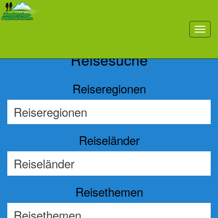
Previous
Nex
toggl
navig
Reisesuche
Reiseregionen
Reiseländer
Reisethemen