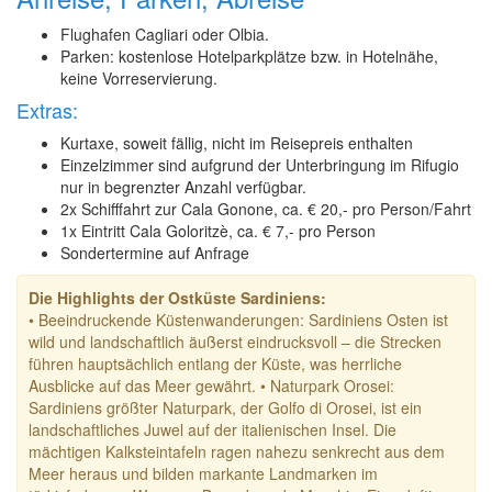
Flughafen Cagliari oder Olbia.
Parken: kostenlose Hotelparkplätze bzw. in Hotelnähe,
keine Vorreservierung.
Extras:
Kurtaxe, soweit fällig, nicht im Reisepreis enthalten
Einzelzimmer sind aufgrund der Unterbringung im Rifugio
nur in begrenzter Anzahl verfügbar.
2x Schifffahrt zur Cala Gonone, ca. € 20,- pro Person/Fahrt
1x Eintritt Cala Goloritzè, ca. € 7,- pro Person
Sondertermine auf Anfrage
Die Highlights der Ostküste Sardiniens:
• Beeindruckende Küstenwanderungen: Sardiniens Osten ist
wild und landschaftlich äußerst eindrucksvoll – die Strecken
führen hauptsächlich entlang der Küste, was herrliche
Ausblicke auf das Meer gewährt. • Naturpark Orosei:
Sardiniens größter Naturpark, der Golfo di Orosei, ist ein
landschaftliches Juwel auf der italienischen Insel. Die
mächtigen Kalksteintafeln ragen nahezu senkrecht aus dem
Meer heraus und bilden markante Landmarken im