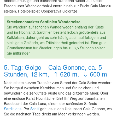
abenteuerlustige und trittsichere Wanderer weiter auf steilen
Pfaden über Wacholderholz-Leitern hinab zur Bucht Cala Mariolu
steigen. Hotelbeispiel: Cooperativa Goloritzè
Streckencharakter Sardinien Wanderreise
Sie wandern auf schönen Wanderwegen entlang der Küste
und im Hochland. Sardinien besteht jedoch größtenteils aus
Kalkfelsen, daher geht es sehr häufig auch auf felsigem und
steinigem Gelände, wo Trittsicherheit gefordert ist. Eine gute
Grundkondition für Wanderungen bis zu 6,5 Stunden sollten
Sie mitbringen.
5. Tag: Golgo – Cala Gonone, ca. 5
Stunden, 12 km, ⇑ 620 m, ⇓ 600 m
Nach einem kurzen Transfer zum Strand der Cala Sisine wandern
Sie bergauf zwischen Karobbäumen und Steineichen und
bewundern die zerklüftete Küste und das glitzernde Meer. Über
eine endlose Karst-Hochfläche führt Ihr Weg zur traumhaften
Badebucht der Cala Luna, einem der schönsten Strände
Sardiniens
. Per
Schiff
geht es in den Urlaubsort Cala Gonone, wo
Sie die nächsten Tage direkt am Meer verbringen werden.