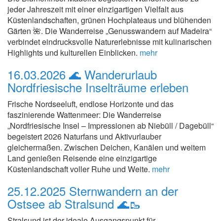
jeder Jahreszeit mit einer einzigartigen Vielfalt aus
Küstenlandschaften, grünen Hochplateaus und blühenden
Gärten 🌺. Die Wanderreise „Genusswandern auf Madeira“
verbindet eindrucksvolle Naturerlebnisse mit kulinarischen
Highlights und kulturellen Einblicken.
mehr
16.03.2026
🌊 Wanderurlaub
Nordfriesische Inselträume erleben
Frische Nordseeluft, endlose Horizonte und das
faszinierende Wattenmeer: Die Wanderreise
„Nordfriesische Insel – Impressionen ab Niebüll / Dagebüll“
begeistert 2026 Naturfans und Aktivurlauber
gleichermaßen. Zwischen Deichen, Kanälen und weitem
Land genießen Reisende eine einzigartige
Küstenlandschaft voller Ruhe und Weite.
mehr
25.12.2025
Sternwandern an der
Ostsee ab Stralsund 🌊🥾
Stralsund ist der ideale Ausgangspunkt für