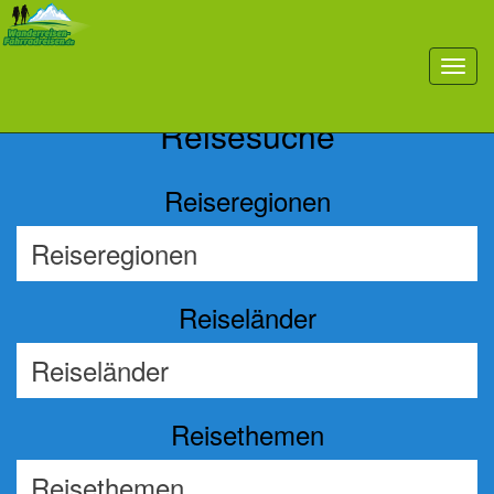
Previous
Nex
toggl
navig
Reisesuche
Reiseregionen
Reiseländer
Reisethemen