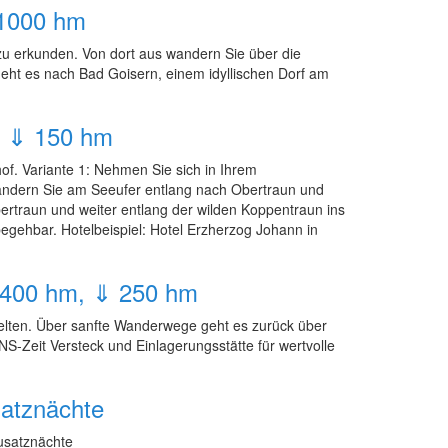
 1000 hm
 zu erkunden. Von dort aus wandern Sie über die
eht es nach Bad Goisern, einem idyllischen Dorf am
m, ⇓ 150 hm
of. Variante 1: Nehmen Sie sich in Ihrem
wandern Sie am Seeufer entlang nach Obertraun und
traun und weiter entlang der wilden Koppentraun ins
egehbar. Hotelbeispiel: Hotel Erzherzog Johann in
⇑ 400 hm, ⇓ 250 hm
lten. Über sanfte Wanderwege geht es zurück über
-Zeit Versteck und Einlagerungsstätte für wertvolle
satznächte
usatznächte