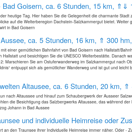
 - Bad Goisern, ca. 6 Stunden, 15 km, ⇑⇓
 der heutige Tag. Hier haben Sie die Gelegenheit die charmante Stadt
icke auf die Welterberegion Dachstein-Salzkammergut bietet. Weiter g
wirt in Bad Goisern
ad Aussee, ca. 5 Stunden, 16 km, ⇑ 300 h
mit einer gemütlichen Bahnfahrt von Bad Goisern nach Hallstatt/Bahnh
ach Hallstatt und besichtigen Sie die UNESCO Welterbestätte. Danach 
 2: Marschieren Sie am Ostuferwanderweg im Salzkammergut nach Ober
nis“ entpuppt sich als gemütlicher Wanderweg und ist gut und leicht b
welten Altausee, ca. 6 Stunden, 20 km, 
aun nach Altaussee und hinauf zum Schaubergwerk der Ausseer Salzwe
len die Besichtigung das Salzbergwerks Altaussee, das während der NS
erzog Johann in Bad Aussee
aunsee und individuelle Heimreise oder Zu
 an den Traunsee ihrer Individuelle Heimreise immer näher. Oder - Z