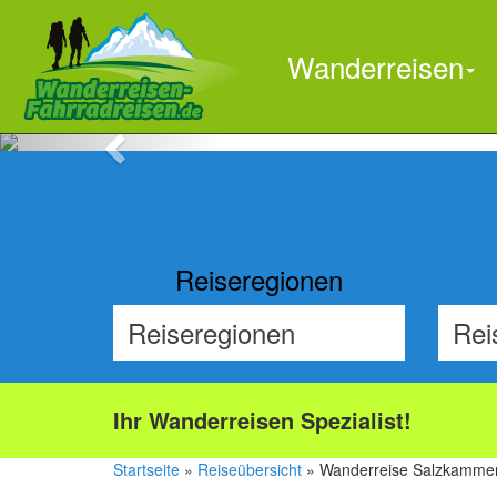
Wanderreisen

Previous
Reiseregionen
Ihr Wanderreisen Spezialist!
Startseite
»
Reiseübersicht
» Wanderreise Salzkammer