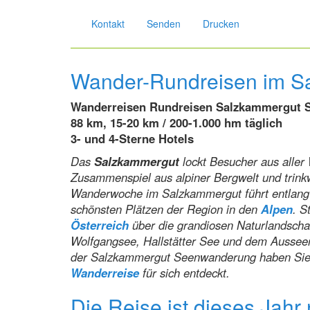
Kontakt
Senden
Drucken
Wander-Rundreisen im S
Wanderreisen Rundreisen Salzkammergut S
88 km, 15-20 km / 200-1.000 hm täglich
3- und 4-Sterne Hotels
Das
Salzkammergut
lockt Besucher aus aller 
Zusammenspiel aus alpiner Bergwelt und trin
Wanderwoche im Salzkammergut führt entlang
schönsten Plätzen der Region in den
Alpen
. S
Österreich
über die grandiosen Naturlandscha
Wolfgangsee, Hallstätter See und dem Aussee
der Salzkammergut Seenwanderung haben Sie 
Wanderreise
für sich entdeckt.
Die Reise ist dieses Jahr