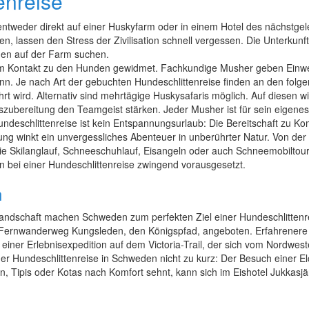
enreise
entweder direkt auf einer Huskyfarm oder in einem Hotel des nächstge
n, lassen den Stress der Zivilisation schnell vergessen. Die Unterkunft
ehen auf der Farm suchen.
 dem Kontakt zu den Hunden gewidmet. Fachkundige Musher geben Einw
pann. Je nach Art der gebuchten Hundeschlittenreise finden an den f
 wird. Alternativ sind mehrtägige Huskysafaris möglich. Auf diesen wi
ubereitung den Teamgeist stärken. Jeder Musher ist für sein eigenes
ndeschlittenreise ist kein Entspannungsurlaub: Die Bereitschaft zu Kom
g winkt ein unvergessliches Abenteuer in unberührter Natur. Von der H
 wie Skilanglauf, Schneeschuhlauf, Eisangeln oder auch Schneemobiltou
n bei einer Hundeschlittenreise zwingend vorausgesetzt.
n
 Landschaft machen Schweden zum perfekten Ziel einer Hundeschlittenr
en Fernwanderweg Kungsleden, den Königspfad, angeboten. Erfahrenere H
iner Erlebnisexpedition auf dem Victoria-Trail, der sich vom Nordwes
iner Hundeschlittenreise in Schweden nicht zu kurz: Der Besuch einer 
, Tipis oder Kotas nach Komfort sehnt, kann sich im Eishotel Jukkasj