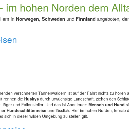
 - im hohen Norden dem Allta
llem in
Norwegen
,
Schweden
und
Finnland
angeboten, den
eisen
iehenden verschneiten Tannenwäldern ist auf der Fahrt nichts zu hören 
it rennen die
Huskys
durch urwüchsige Landschaft, ziehen den Schlit
er Jäger und Fallensteller. Und das ist Abenteuer:
Mensch und Hund
si
iner
Hundeschlittenreise
unerlässlich. Hier im hohen Norden, fernab der
s sich in dieser wilden Umgebung zu stellen gilt.