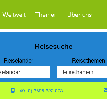
Weltweit
Themen
Über uns

Reisesuche
Reiseländer
Reisethemen
+49 (0) 3695 622 073