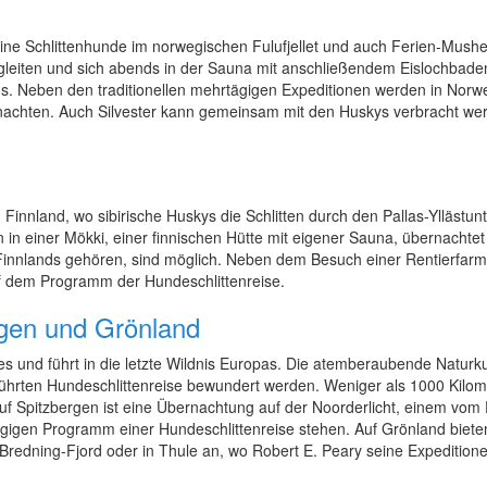
n
eine Schlittenhunde im norwegischen Fulufjellet und auch Ferien-Mus
eiten und sich abends in der Sauna mit anschließendem Eislochbaden 
us. Neben den traditionellen mehrtägigen Expeditionen werden in No
achten. Auch Silvester kann gemeinsam mit den Huskys verbracht wer
 Finnland, wo sibirische Huskys die Schlitten durch den Pallas-Yllästu
in einer Mökki, einer finnischen Hütte mit eigener Sauna, übernachtet 
Finnlands gehören, sind möglich. Neben dem Besuch einer Rentierfar
 dem Programm der Hundeschlittenreise.
rgen und Grönland
res und führt in die letzte Wildnis Europas. Die atemberaubende Natur
führten Hundeschlittenreise bewundert werden. Weniger als 1000 Kilom
uf Spitzbergen ist eine Übernachtung auf der Noorderlicht, einem vom 
gigen Programm einer Hundeschlittenreise stehen. Auf Grönland bieten
d-Bredning-Fjord oder in Thule an, wo Robert E. Peary seine Expeditio