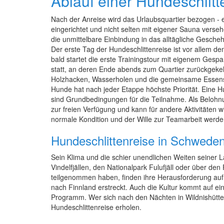
Ablauf einer Hundeschlitt
Nach der Anreise wird das Urlaubsquartier bezogen - 
eingerichtet und nicht selten mit eigener Sauna versehe
die unmittelbare Einbindung in das alltägliche Gesch
Der erste Tag der Hundeschlittenreise ist vor allem
bald startet die erste Trainingstour mit eigenem Ges
statt, an deren Ende abends zum Quartier zurückgekehrt
Holzhacken, Wasserholen und die gemeinsame Essensz
Hunde hat nach jeder Etappe höchste Priorität. Eine Hu
sind Grundbedingungen für die Teilnahme. Als Belohnun
zur freien Verfügung und kann für andere Aktivitäten
normale Kondition und der Wille zur Teamarbeit werde
Hundeschlittenreise in Schwede
Sein Klima und die schier unendlichen Weiten seiner
Vindelfjällen, den Nationalpark Fulufjäll oder über d
teilgenommen haben, finden ihre Herausforderung auf e
nach Finnland erstreckt. Auch die Kultur kommt auf e
Programm. Wer sich nach den Nächten in Wildnishütten
Hundeschlittenreise erholen.