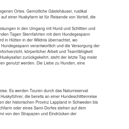
legenen Ortes. Gemütliche Gästehäuser, rustikal
 auf einer Huskyfarm ist für Reisende von Vorteil, die
eisungen in den Umgang mit Hund und Schlitten und
olgenden Tagen Sternfahrten mit dem Hundegespann
rd in Hütten in der Wildnis übernachtet, wo
 Hundegespann verantwortlich und die Versorgung der
fortverzicht, körperlicher Arbeit und Teamfähigkeit
uskysafari zurückgekehrt, steht der letzte Tag meist
ren genutzt werden. Die Liebe zu Hunden, eine
eise. Es werden Touren durch das Naturreservat
uskyführer, die bereits an einer Hundeschlittenreise
ten der historischen Provinz Lappland in Schweden bis
Elchfarm oder eines Sami-Dorfes stehen auf dem
ärvi von den Strapazen und Eindrücken der