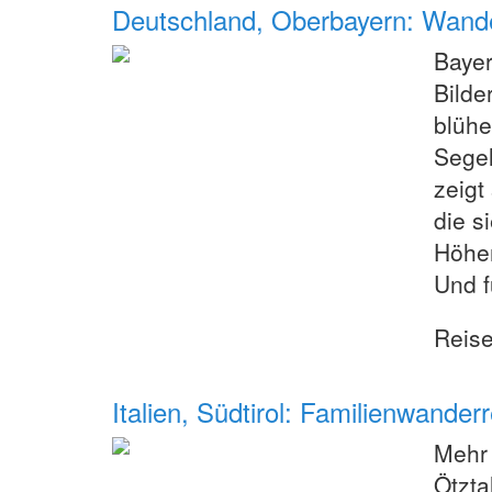
Deutschland, Oberbayern: Wande
Bayer
Bilde
blühe
Segel
zeigt
die s
Höhen
Und f
Reis
Italien, Südtirol: Familienwande
Mehr 
Ötzta