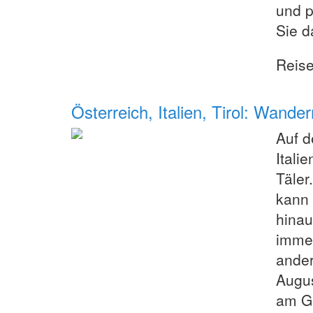
und p
Sie d
Reis
Österreich, Italien, Tirol: Wander
Auf d
Itali
Täler
kann 
hinau
immer
ander
Augus
am Gl