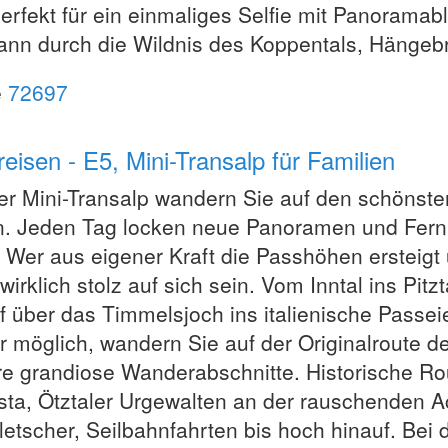
erfekt für ein einmaliges Selfie mit Panoramab
ann durch die Wildnis des Koppentals, Hängeb
e
72697
reisen - E5, Mini-Transalp für Familien
er Mini-Transalp wandern Sie auf den schönste
en. Jeden Tag locken neue Panoramen und Fer
. Wer aus eigener Kraft die Passhöhen ersteig
wirklich stolz auf sich sein. Vom Inntal ins Pitz
f über das Timmelsjoch ins italienische Passei
 möglich, wandern Sie auf der Originalroute d
e grandiose Wanderabschnitte. Historische Ro
ta, Ötztaler Urgewalten an der rauschenden 
etscher, Seilbahnfahrten bis hoch hinauf. Bei di