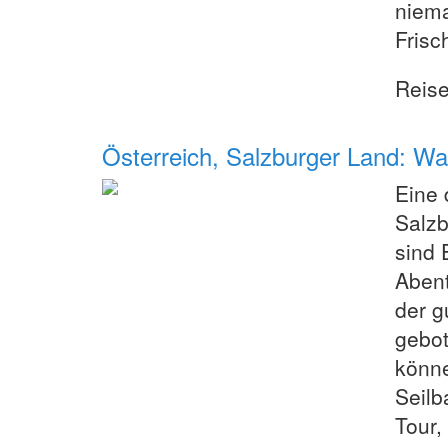
niema
Frisc
Reis
Österreich, Salzburger Land: Wa
Eine 
Salzb
sind 
Abent
der g
gebot
könne
Seilb
Tour,