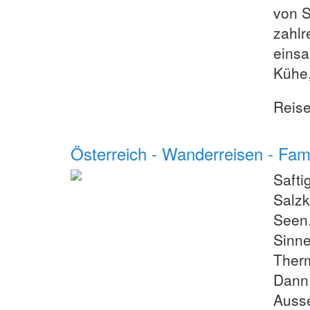
von S
zahlr
einsa
Kühe,
Reis
Österreich - Wanderreisen - Fa
Safti
Salzk
Seen.
Sinne
Therm
Dann 
Ausse