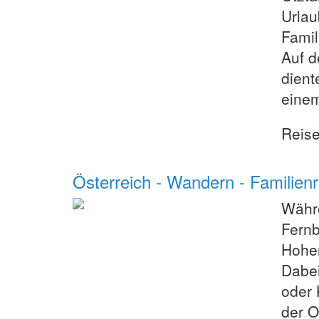
Urlau
Famil
Auf d
dient
einem
Reis
Österreich - Wandern - Familie
Währe
Fernb
Hohen
Dabei
oder 
der O