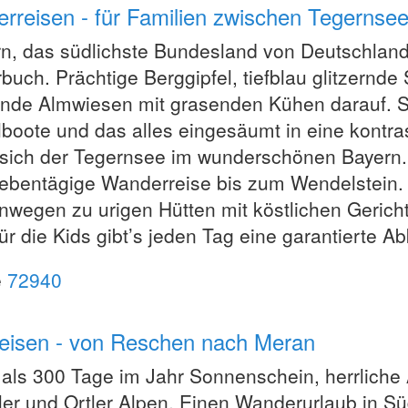
rreisen - für Familien zwischen Tegernse
n, das südlichste Bundesland von Deutschlan
rbuch. Prächtige Berggipfel, tiefblau glitzern
nde Almwiesen mit grasenden Kühen darauf. Sp
boote und das alles eingesäumt in eine kontras
 sich der Tegernsee im wunderschönen Bayern.
iebentägige Wanderreise bis zum Wendelstein
wegen zu urigen Hütten mit köstlichen Gericht
ür die Kids gibt’s jeden Tag eine garantierte 
e
72940
rreisen - von Reschen nach Meran
als 300 Tage im Jahr Sonnenschein, herrliche 
ler und Ortler Alpen. Einen Wanderurlaub in Südti