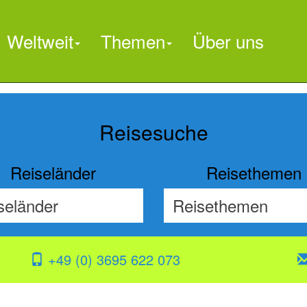
Weltweit
Themen
Über uns

Reisesuche
Reiseländer
Reisethemen
+49 (0) 3695 622 073