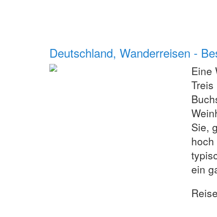
Deutschland, Wanderreisen - Bes
Eine 
Treis
Buchs
Weinh
Sie, 
hoch 
typis
ein g
Reis