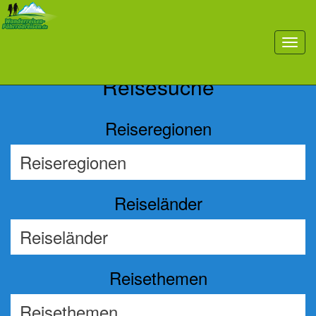
Previous
Nex
toggl
navig
Reisesuche
Reiseregionen
Reiseländer
Reisethemen