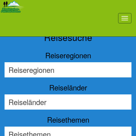
Previous
Nex
toggl
navig
Reisesuche
Reiseregionen
Reiseländer
Reisethemen