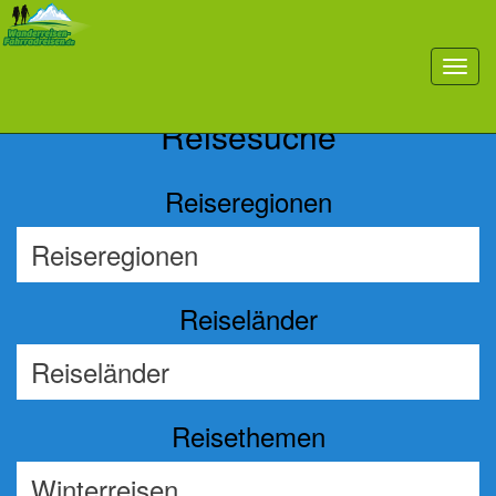
Previous
Nex
toggl
navig
Reisesuche
Reiseregionen
Reiseländer
Reisethemen