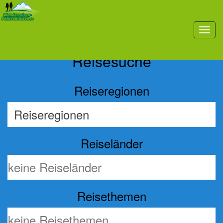
Previous
Nex
toggl
navig
Reisesuche
Reiseregionen
Reiseländer
Reisethemen