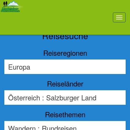
Previous
Nex
toggl
navig
Reisesuche
Reiseregionen
Reiseländer
Reisethemen