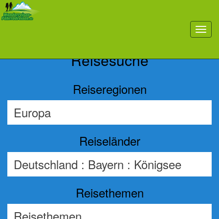
Previous
Nex
toggl
navig
Reisesuche
Reiseregionen
Reiseländer
Reisethemen