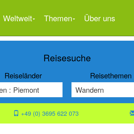
Weltweit
Themen
Über uns

Reisesuche
Reiseländer
Reisethemen
+49 (0) 3695 622 073