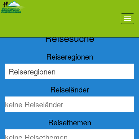
Previous
Nex
toggl
navig
Reisesuche
Reiseregionen
Reiseländer
Reisethemen