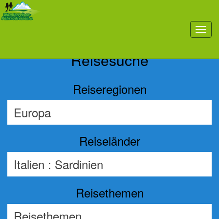
Previous
Nex
toggl
navig
Reisesuche
Reiseregionen
Reiseländer
Reisethemen