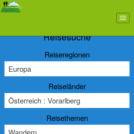
Previous
Nex
toggl
navig
Reisesuche
Reiseregionen
Reiseländer
Reisethemen