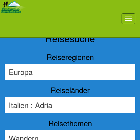
Previous
Nex
toggl
navig
Reisesuche
Reiseregionen
Reiseländer
Reisethemen