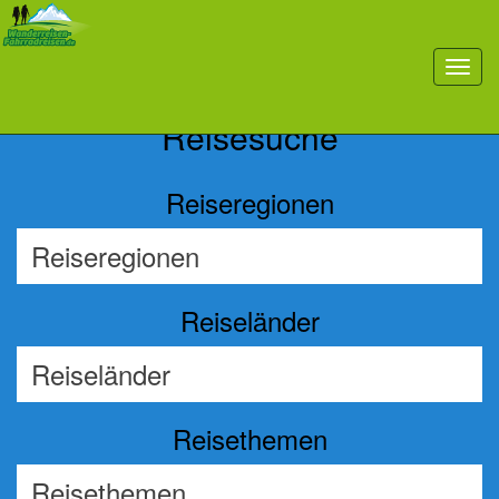
Previous
Nex
toggl
navig
Reisesuche
Reiseregionen
Reiseländer
Reisethemen