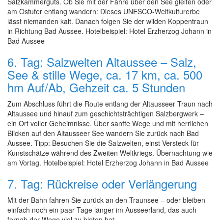
Salzkammerguts. Ob Sie mit der Fähre über den See gleiten oder
am Ostufer entlang wandern: Dieses UNESCO-Weltkulturerbe
lässt niemanden kalt. Danach folgen Sie der wilden Koppentraun
in Richtung Bad Aussee. Hotelbeispiel: Hotel Erzherzog Johann in
Bad Aussee
6. Tag: Salzwelten Altaussee – Salz,
See & stille Wege, ca. 17 km, ca. 500
hm Auf/Ab, Gehzeit ca. 5 Stunden
Zum Abschluss führt die Route entlang der Altausseer Traun nach
Altaussee und hinauf zum geschichtsträchtigen Salzbergwerk –
ein Ort voller Geheimnisse. Über sanfte Wege und mit herrlichen
Blicken auf den Altausseer See wandern Sie zurück nach Bad
Aussee. Tipp: Besuchen Sie die Salzwelten, einst Versteck für
Kunstschätze während des Zweiten Weltkriegs. Übernachtung wie
am Vortag. Hotelbeispiel: Hotel Erzherzog Johann in Bad Aussee
7. Tag: Rückreise oder Verlängerung
Mit der Bahn fahren Sie zurück an den Traunsee – oder bleiben
einfach noch ein paar Tage länger im Ausseerland, das auch
fernab der Wege viel zu bieten hat