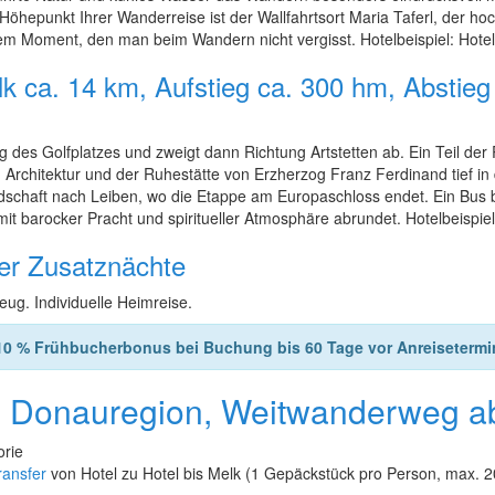
hepunkt Ihrer Wanderreise ist der Wallfahrtsort Maria Taferl, der hoc
nem Moment, den man beim Wandern nicht vergisst. Hotelbeispiel: Hotel
k ca. 14 km, Aufstieg ca. 300 hm, Abstieg
 des Golfplatzes und zweigt dann Richtung Artstetten ab. Ein Teil der 
n Architektur und der Ruhestätte von Erzherzog Franz Ferdinand tief in
schaft nach Leiben, wo die Etappe am Europaschloss endet. Ein Bus br
it barocker Pracht und spiritueller Atmosphäre abrundet. Hotelbeispie
der Zusatznächte
ug. Individuelle Heimreise.
10 % Frühbucherbonus bei Buchung bis 60 Tage vor Anreisetermi
b Donauregion, Weitwanderweg a
orie
ansfer
von Hotel zu Hotel bis Melk (1 Gepäckstück pro Person, max. 2