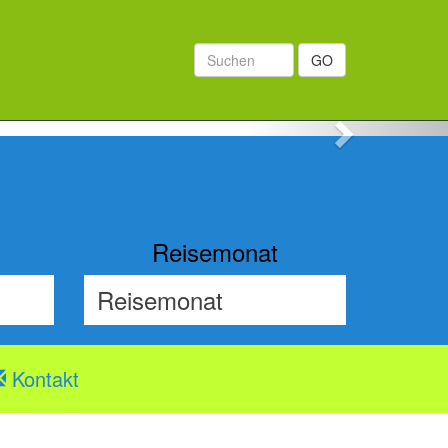

GO
Next
Reisemonat
Kontakt