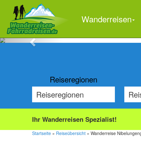
Wanderreisen
Previous
Reiseregionen
Ihr Wanderreisen Spezialist!
Startseite
»
Reiseübersicht
» Wanderreise Nibelungeng