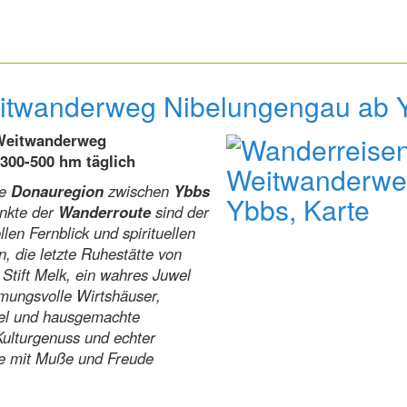
itwanderweg Nibelungengau ab 
 Weitwanderweg
 300-500 hm täglich
le
Donauregion
zwischen
Ybbs
nkte der
Wanderroute
sind der
len Fernblick und spirituellen
n, die letzte Ruhestätte von
Stift Melk, ein wahres Juwel
mungsvolle Wirtshäuser,
ödel und hausgemachte
Kulturgenuss und echter
rne mit Muße und Freude