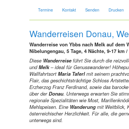
Termine
Kontakt
Senden
Drucken
Wanderreisen Donau, We
Wanderreise von Ybbs nach Melk auf dem
Nibelungengau, 5 Tage, 4 Nächte, 9-17 km /
Diese
Wanderreise
führt Sie durch die reizvol
und
Melk
– ideal für Genusswanderer! Höhepu
Wallfahrtsort
Maria Taferl
mit seinem prachtvol
Flair, das geschichtsträchtige Schloss Artstette
Erzherzog Franz Ferdinand, sowie das barocke 
über der
Donau
. Unterwegs erwarten Sie stim
regionale Spezialitäten wie Most, Marillenkn
Mehlspeisen. Eine
Wanderung
mit Weitblick, 
österreichischer Herzlichkeit. Für alle, die ge
unterwegs sind.