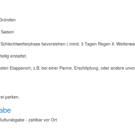
 Gründen
n Saison
 Schlechtwetterphase bevorstehen ( mind. 3 Tagen Regen lt. Wetterwar
ilig erstattet.
sten Etappenort, z.B. bei einer Panne, Erschöpfung, oder andere unv
ei parken.
gabe
Kulturabgabe - zahlbar vor Ort