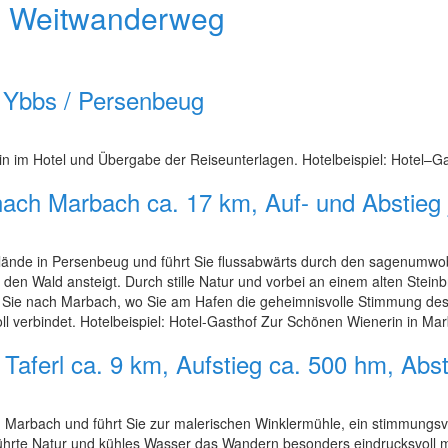
e Weitwanderweg
h Ybbs / Persenbeug
-in im Hotel und Übergabe der Reiseunterlagen. Hotelbeispiel: Hotel–
ach Marbach ca. 17 km, Auf- und Abstieg j
ulände in Persenbeug und führt Sie flussabwärts durch den sagenum
 den Wald ansteigt. Durch stille Natur und vorbei an einem alten Stein
Sie nach Marbach, wo Sie am Hafen die geheimnisvolle Stimmung des
l verbindet. Hotelbeispiel: Hotel-Gasthof Zur Schönen Wienerin in Ma
Taferl ca. 9 km, Aufstieg ca. 500 hm, Abst
in Marbach und führt Sie zur malerischen Winklermühle, ein stimmungsvo
rte Natur und kühles Wasser das Wandern besonders eindrucksvoll mac